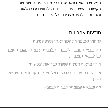
המעמיקה הזאת תאפשר תרגול מודע, שיפור מיומנויות
תקשורת רגשית ומיניות, ופיתוח של חוויות עונג מלאות
ומגוונות בכל מיני מצבים ובכל שלב בחיים.
הודעות אחרונות
להחזיר לעצמך את הכוח לאחר תקיפה מינית
ביקורת על הספר ״ילדים טרנסג’נדרים: לחיות במגדר במאה
ה-21״ מאת טיי מידו
איך הבריאות המינית קשורה לבריאות הנפשית?
איך נשים מתעוררות לרגשות של חיי מין: חקר הרצון המיני של
נשים
מה זה רופא המומחה לבעיות מיניות?