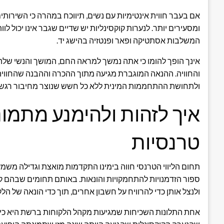
אם בעבר חווית אינטימיות עם נשים, תיווכח במהרה כי השירותים
ומסעירים יותר. לנערות קוקסינליות יש שדיים שגבר אינו יכול לוו
המשלבות אסתטיקה ופאר ופנטזיה בהישג יד.
אינך הופך להומו כי אתה נמשך למראה החם, המושך והנשי שלה
והחוויה. ההנאה המוגברת מגיעה מתוך ההכרה וההבנה שהחווי
ולתחושת ההתחממות המינית ללא כל חשש שנוצר מחיבור רגשי או
איך לזהות ולהימנע מתמונו
טרנסיות
תחום הליווי הטרנסי חווה בימינו התקדמות מואצת וגדילה משמ
ספור הזדמנויות להתחמקויות והונאות. באותם תחומים שבהם קי
ולנצל אותן כדי להרוויח על חשבון אחרים, תוך כדי הונאה של ה
אחת התלונות השכיחות שמגיעות מקהל הלקוחות ברשת היא כי 