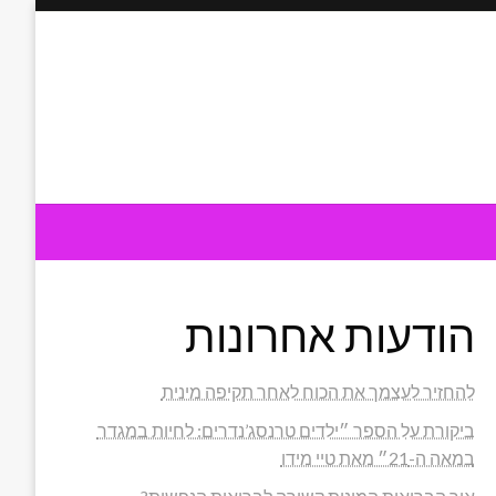
הודעות אחרונות
להחזיר לעצמך את הכוח לאחר תקיפה מינית
ביקורת על הספר ״ילדים טרנסג’נדרים: לחיות במגדר
במאה ה-21״ מאת טיי מידו