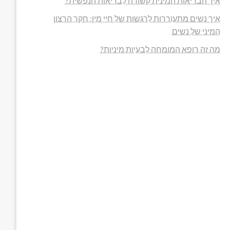
איך הבריאות המינית קשורה לבריאות הנפשית?
איך נשים מתעוררות לרגשות של חיי מין: חקר הרצון
המיני של נשים
מה זה רופא המומחה לבעיות מיניות?