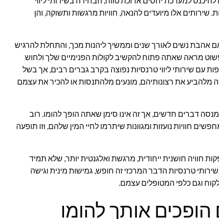
היכנס למערכת יחסים ארוכת טווח, הבחירה בשירותי ליווי
 שירותים אלו מיועדים להנאה, חוויות מרגשות ותשוקה, והן
אם אהבת נשים לאורך שנים וממשיך ליהנות מכך, והתחלת להרגיש
ה פשוט מראה שאתה פתוח להקשיב לקולות הפנימיים שלך ולחוש
ת עם שירותי ליווי טרנסיות נפוצה בקרב גברים רבים, אך בשל
 מלהביע את רצונותיהם, מונעים מלהתנסות או להכיר את עצמם
נסה דברים חדשים, אך זה אינו סימן שאתה הופך להומו. רוב
שים חוויות נועזות ומגוונות שיתרמו לחיי המין שלהם, וזו תופעה
ות חוויה חושנית ייחודית, מרגשת ואלגנטית יותר, שלא תמיד
שירותי טרנסיות הדבר המרכזי זה חופש, גמישות מינית וגישה
קוח וגם כלפי המטופלים עצמם.
ם הופכים אותך להומו