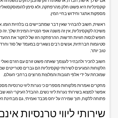
אם יש לך אישה, חברה, או שאתה רווק שתכנן להקים משפחה או ל
קוקסינליות היא פשוט חלק מהרפתקה, ולא סימן להומוסקסואליות.
מספקות אתגר וחידוש בחיי המין.
ראשית, חשוב להבהיר שאין דבר שמתביישים בו בלהיות הומו. 
משיכה לקוקסינליות, אין זה משנה אופי הנטייה המינית שלך. ז
חופש לנסות חוויות חדשות. ההרפתקה הזו של לחקור את ההעדפו
סטיגמות חברתיות, אנשים רבים נשארים במעמד של סוד וחרדה
טוב יותר.
חשוב להכיר ולהבהיר לעצמך שאתה פשוט זורם עם הזרם ואולי מ
הלקוחות המגיעים לשירותי קוקסינליות הם גברים סטרייטים שמחפ
שמוכחת על ידי אלפי תגובות והמלצות מרוצים ברחבי העולם.
מחקרים ואמרות מלקוחות מספרים כי נערות ליווי טרנסיות מספק
אפשר למצוא בשירותי נערות ליווי נשים. ההבדל העיקרי הוא שב
פתוחה ללקוח, תוך שמירה על יחס מכבד ואמיתי, גם מבחינת הל
שירותי ליווי טרנסיות אינ